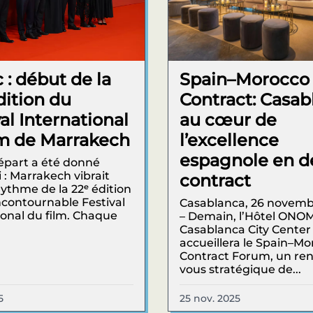
 : début de la
Spain–Morocco
dition du
Contract: Casab
al International
au cœur de
lm de Marrakech
l’excellence
espagnole en d
épart a été donné
 : Marrakech vibrait
contract
rythme de la 22ᵉ édition
ncontournable Festival
Casablanca, 26 novemb
ional du film. Chaque
– Demain, l’Hôtel ONO
Casablanca City Center
accueillera le Spain–M
Contract Forum, un re
vous stratégique de...
5
25 nov. 2025