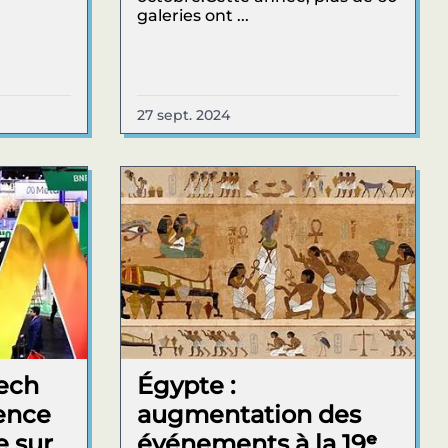
galeries ont ...
27 sept. 2024
tech
Égypte :
gence
augmentation des
e sur
événements à la 19ᵉ