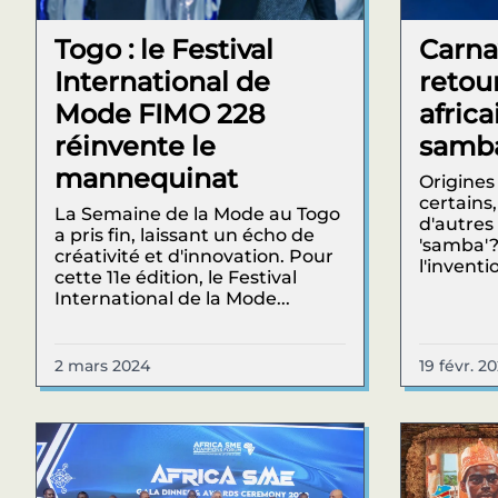
Togo : le Festival
Carnav
International de
retou
Mode FIMO 228
africa
réinvente le
samb
mannequinat
Origines
certains
La Semaine de la Mode au Togo
d'autres 
a pris fin, laissant un écho de
'samba'?
créativité et d'innovation. Pour
l'inventi
cette 11e édition, le Festival
International de la Mode...
2 mars 2024
19 févr. 2