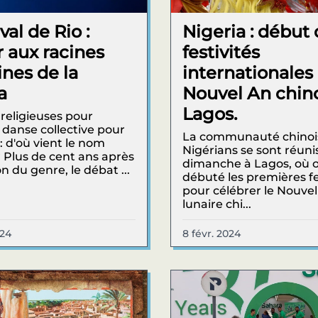
al de Rio :
Nigeria : début
r aux racines
festivités
ines de la
internationales
a
Nouvel An chino
Lagos.
 religieuses pour
, danse collective pour
La communauté chinois
: d'où vient le nom
Nigérians se sont réuni
 Plus de cent ans après
dimanche à Lagos, où 
on du genre, le débat ...
débuté les premières fe
pour célébrer le Nouve
lunaire chi...
024
8 févr. 2024