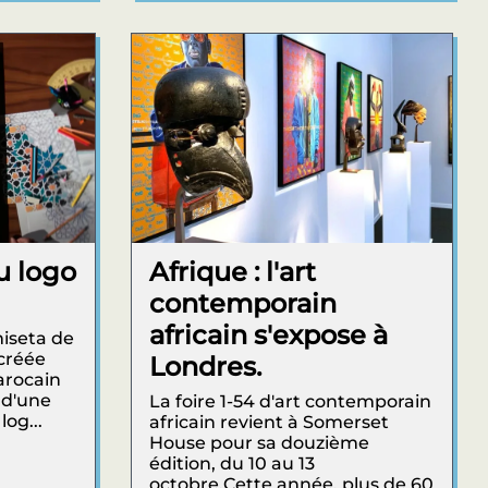
u logo
Afrique : l'art
contemporain
africain s'expose à
miseta de
 créée
Londres.
marocain
 d'une
La foire 1-54 d'art contemporain
og...
africain revient à Somerset
House pour sa douzième
édition, du 10 au 13
octobre.Cette année, plus de 60