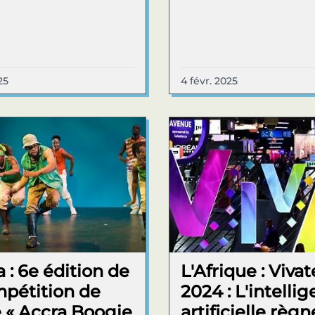
25
4 févr. 2025
 : 6e édition de
L'Afrique : Viva
mpétition de
2024 : L'intelli
 « Accra Boogie
artificielle règn