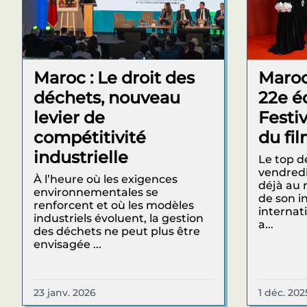
Maroc : Le droit des
Maroc
déchets, nouveau
22e é
levier de
Festiv
compétitivité
du fi
industrielle
Le top d
vendredi
À l’heure où les exigences
déjà au 
environnementales se
de son i
renforcent et où les modèles
internat
industriels évoluent, la gestion
a...
des déchets ne peut plus être
envisagée ...
23 janv. 2026
1 déc. 202