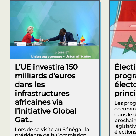
L’UE investira 150
Électi
milliards d’euros
prog
dans les
élect
infrastructures
princ
africaines via
Les pro
occupent
l’initiative Global
dans le 
Gat...
prochain
législati
Lors de sa visite au Sénégal, la
élections
présidente de la Commission