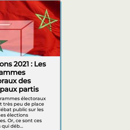
ons 2021 : Les
rammes
oraux des
ipaux partis
grammes électoraux
 très peu de place
débat public sur les
es élections
ves. Or, ce sont ces
 qui déb...