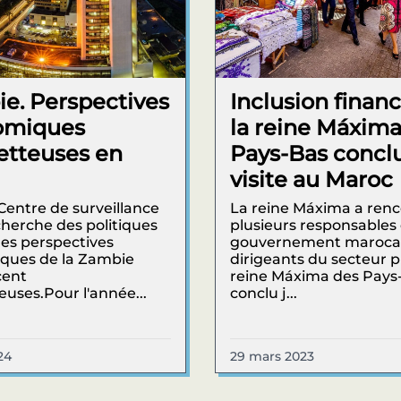
e. Perspectives
Inclusion financ
omiques
la reine Máxima
tteuses en
Pays-Bas conclu
visite au Maroc
 Centre de surveillance
La reine Máxima a ren
cherche des politiques
plusieurs responsables
les perspectives
gouvernement marocai
ques de la Zambie
dirigeants du secteur p
cent
reine Máxima des Pays
uses.Pour l'année...
conclu j...
24
29 mars 2023