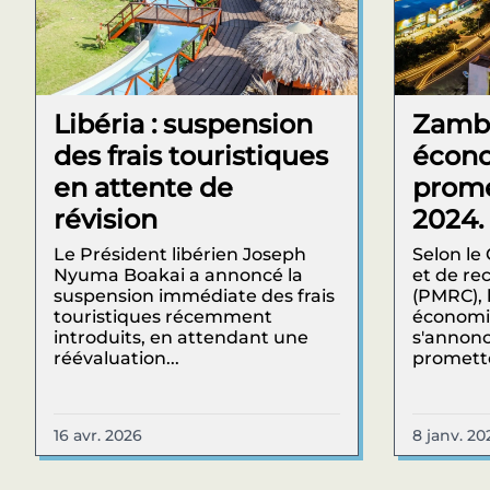
Libéria : suspension
Zambi
des frais touristiques
écon
en attente de
prome
révision
2024.
Le Président libérien Joseph
Selon le
Nyuma Boakai a annoncé la
et de re
suspension immédiate des frais
(PMRC), 
touristiques récemment
économi
introduits, en attendant une
s'annon
réévaluation...
promette
16 avr. 2026
8 janv. 20