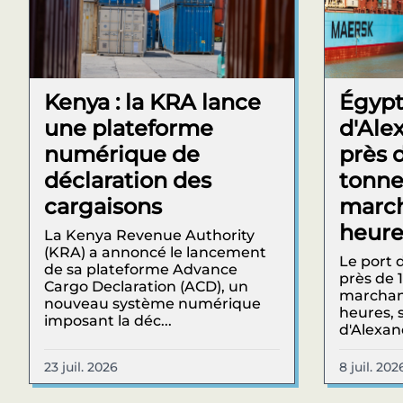
Kenya : la KRA lance
Égypte
une plateforme
d'Alex
numérique de
près 
déclaration des
tonne
cargaisons
march
heure
La Kenya Revenue Authority
(KRA) a annoncé le lancement
Le port d
de sa plateforme Advance
près de 
Cargo Declaration (ACD), un
marchand
nouveau système numérique
heures, s
imposant la déc...
d'Alexand
23 juil. 2026
8 juil. 202