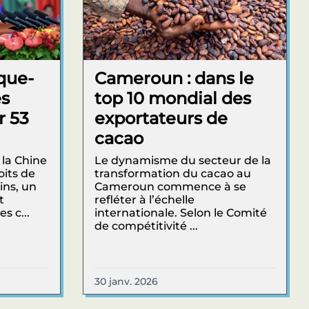
que-
Cameroun : dans le
es
top 10 mondial des
r 53
exportateurs de
cacao
 la Chine
Le dynamisme du secteur de la
oits de
transformation du cacao au
ins, un
Cameroun commence à se
t
refléter à l’échelle
s c...
internationale. Selon le Comité
de compétitivité ...
30 janv. 2026