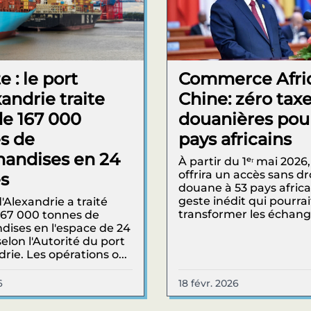
 : le port
Commerce Afri
andrie traite
Chine: zéro tax
de 167 000
douanières pou
s de
pays africains
andises en 24
À partir du 1ᵉʳ mai 2026,
offrira un accès sans dr
s
douane à 53 pays africa
geste inédit qui pourrai
'Alexandrie a traité
transformer les échange
167 000 tonnes de
ises en l'espace de 24
elon l'Autorité du port
rie. Les opérations o...
6
18 févr. 2026