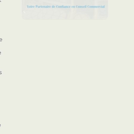
t
de
,
e
s
e