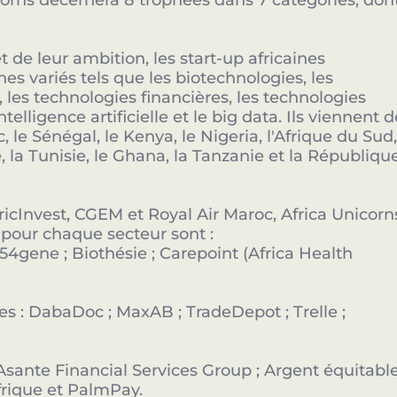
corns décernera 8 trophées dans 7 catégories, don
t de leur ambition, les start-up africaines
s variés tels que les biotechnologies, les
les technologies financières, les technologies
intelligence artificielle et le big data. Ils viennent 
le Sénégal, le Kenya, le Nigeria, l'Afrique du Sud
, la Tunisie, le Ghana, la Tanzanie et la Républiqu
ricInvest, CGEM et Royal Air Maroc, Africa Unicorn
 pour chaque secteur sont :
54gene ; Biothésie ; Carepoint (Africa Health
Partenaires clés de l'innovation en Afrique.
s : DabaDoc ; MaxAB ; TradeDepot ; Trelle ;
Devenir Sponsor
 Asante Financial Services Group ; Argent équitabl
frique et PalmPay.