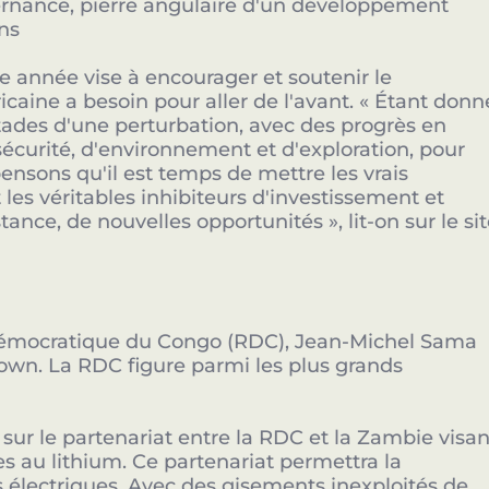
rnance, pierre angulaire d'un développement
ns
e année vise à encourager et soutenir le
caine a besoin pour aller de l'avant. « Étant donn
stades d'une perturbation, avec des progrès en
sécurité, d'environnement et d'exploration, pour
sons qu'il est temps de mettre les vrais
 les véritables inhibiteurs d'investissement et
nce, de nouvelles opportunités », lit-on sur le si
démocratique du Congo (RDC), Jean-Michel Sama
wn. La RDC figure parmi les plus grands
s sur le partenariat entre la RDC et la Zambie visan
es au lithium. Ce partenariat permettra la
es électriques. Avec des gisements inexploités de