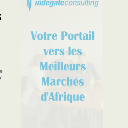
s
3
e
r