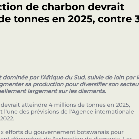
ction de charbon devrait
Nos Sponsors Stratégique
 de tonnes en 2025, contre 
 dominée par l’Afrique du Sud, suivie de loin par l
enter sa production pour diversifier son secteu
uellement largement sur les diamants.
evrait atteindre 4 millions de tonnes en 2025,
st l'une des prévisions de l'Agence internationale
 2022.
Partenaires clés de l'innovation en Afrique.
 aux efforts du gouvernement botswanais pour