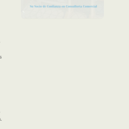
s
s
s
.