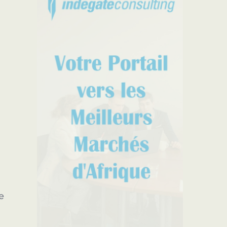
re possible dans 5s
s
e