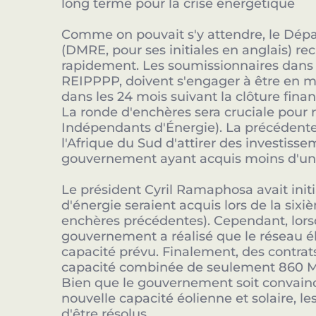
long terme pour la crise énergétique
Comme on pouvait s'y attendre, le Dépa
(DMRE, pour ses initiales en anglais) r
rapidement. Les soumissionnaires dans 
REIPPPP, doivent s'engager à être en m
dans les 24 mois suivant la clôture fina
La ronde d'enchères sera cruciale pour 
Indépendants d'Énergie). La précédente 
l'Afrique du Sud d'attirer des investiss
gouvernement ayant acquis moins d'un 
Le président Cyril Ramaphosa avait ini
d'énergie seraient acquis lors de la si
enchères précédentes). Cependant, lors
gouvernement a réalisé que le réseau él
capacité prévu. Finalement, des contrats
capacité combinée de seulement 860 MW
Bien que le gouvernement soit convainc
nouvelle capacité éolienne et solaire, le
d'être résolus