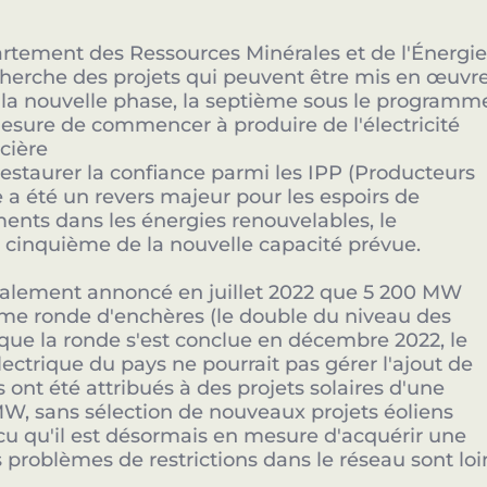
rtement des Ressources Minérales et de l'Énergi
echerche des projets qui peuvent être mis en œuvr
Partenaires clés de l'innovation en Afrique.
la nouvelle phase, la septième sous le programm
esure de commencer à produire de l'électricité
ncière
restaurer la confiance parmi les IPP (Producteurs
Devenir Sponsor
a été un revers majeur pour les espoirs de
ements dans les énergies renouvelables, le
cinquième de la nouvelle capacité prévue.
tialement annoncé en juillet 2022 que 5 200 MW
xième ronde d'enchères (le double du niveau des
que la ronde s'est conclue en décembre 2022, le
ectrique du pays ne pourrait pas gérer l'ajout de
 ont été attribués à des projets solaires d'une
, sans sélection de nouveaux projets éoliens
u qu'il est désormais en mesure d'acquérir une
s problèmes de restrictions dans le réseau sont loi