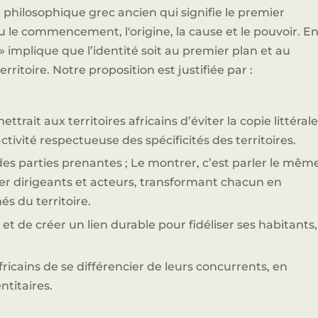
 philosophique grec ancien qui signifie le premier
 le commencement, l'origine, la cause et le pouvoir. E
» implique que l’identité soit au premier plan et au
rritoire. Notre proposition est justifiée par :
Partenaires clés de l'innovation en Afrique.
mettrait aux territoires africains d’éviter la copie littérale
tivité respectueuse des spécificités des territoires.
 des parties prenantes ; Le montrer, c’est parler le mêm
Devenir Sponsor
rer dirigeants et acteurs, transformant chacun en
s du territoire.
 et de créer un lien durable pour fidéliser ses habitants,
fricains de se différencier de leurs concurrents, en
titaires.