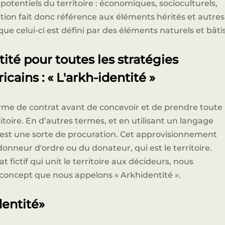
potentiels du territoire : économiques, socioculturels,
nition fait donc référence aux éléments hérités et autres
sque celui-ci est défini par des éléments naturels et bâtis
tité pour toutes les stratégies
ricains : « L'arkh-identité »
Fermetu
EXCLUSIVE SPONSOR NETWORK
rme de contrat avant de concevoir et de prendre toute
Nos Sponsors Stratégique
oire. En d’autres termes, et en utilisant un langage
té est une sorte de procuration. Cet approvisionnement
donneur d'ordre ou du donateur, qui est le territoire.
 fictif qui unit le territoire aux décideurs, nous
oncept que nous appelons « Arkhidentité ».
dentité»