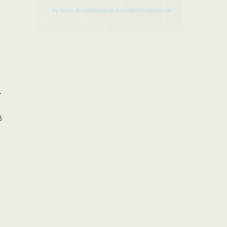
.
B
Cierre posible en 5s
égicos