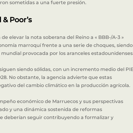
eron sometidas a una fuerte presión.
 & Poor’s
n de elevar la nota soberana del Reino a « BBB-/A-3 »
conomía marroquí frente a una serie de choques, siendo
io mundial provocada por los aranceles estadounidenses
siguen siendo sólidas, con un incremento medio del PI
028. No obstante, la agencia advierte que estas
EXCLUSIVE SPONSOR NETWORK
egativo del cambio climático en la producción agrícola.
ros Patrocinadores Estrat
empeño económico de Marruecos y sus perspectivas
brado y una dinámica sostenida de reformas
ue deberían seguir contribuyendo a formalizar y