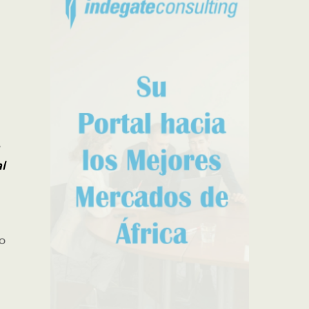
égicos
a
l
o