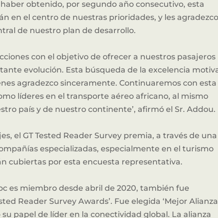
or haber obtenido, por segundo año consecutivo, esta
tán en el centro de nuestras prioridades, y les agradezc
entral de nuestro plan de desarrollo.
Socios clave de la innovación en África.
acciones con el objetivo de ofrecer a nuestros pasajeros
tante evolución. Esta búsqueda de la excelencia motiv
Hacerse Patrocinador
quienes agradezco sinceramente. Continuaremos con esta
omo líderes en el transporte aéreo africano, al mismo
tro país y de nuestro continente’, afirmó el Sr. Addou.
ajes, el GT Tested Reader Survey premia, a través de una
compañías especializadas, especialmente en el turismo
tán cubiertas por esta encuesta representativa.
roc es miembro desde abril de 2020, también fue
ested Reader Survey Awards’. Fue elegida ‘Mejor Alianz
su papel de líder en la conectividad global. La alianza