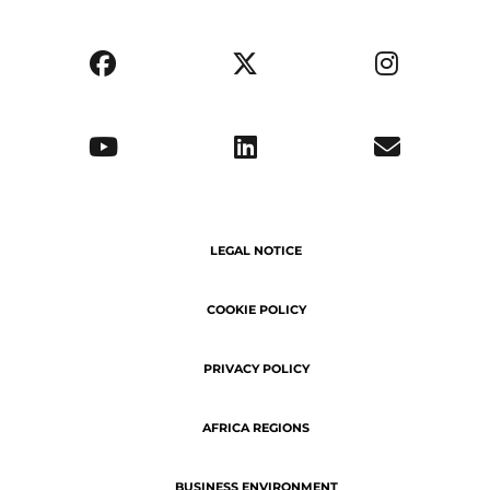
AFRICA REGIONS
BUSINESS ENVIRONMENT
OPPORTUNITIES
ABOUT US
SERVICE DELIVERY
Copyright © 2026 | ATN - The latest
business news of Africa.