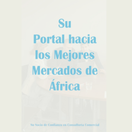
Cierre posible en 5s
égicos