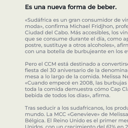
Es una nueva forma de beber.
«Sudáfrica es un gran consumidor de vi
moda», confirma Michael Fridjhon, profe
Ciudad del Cabo. Más accesibles, los v
que se consume durante el día, como ape
postre, sustituye a otros alcoholes», afi
con una botella de burbujeante en los 
Pero el CCM está destinado a convertir
fiesta del 30 aniversario de la denomina
mesa a lo largo de la comida. Melissa N
«Cuando empecé en 2008, las burbujas só
toda la comida demuestra cómo Cap Cla
bebida de todos los días», afirma.
Tras seducir a los sudafricanos, los pr
mundo. La MCC «Genevieve» de Melissa
Bélgica. El Reino Unido es el primer me
Unidos, con un crecimiento del 61% en 2