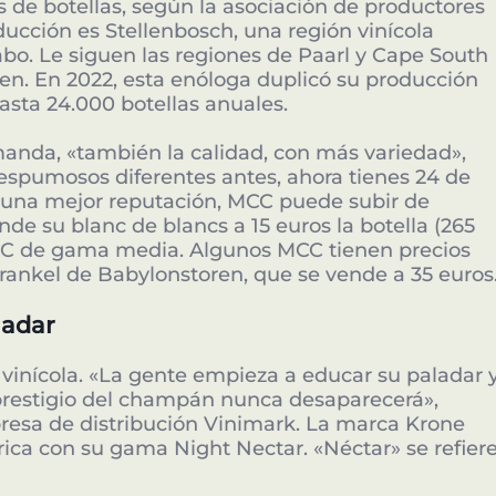
 de botellas, según la asociación de productores
ducción es Stellenbosch, una región vinícola
bo. Le siguen las regiones de Paarl y Cape South
en. En 2022, esta enóloga duplicó su producción
asta 24.000 botellas anuales.
anda, «también la calidad, con más variedad»,
 espumosos diferentes antes, ahora tienes 24 de
 una mejor reputación, MCC puede subir de
nde su blanc de blancs a 15 euros la botella (265
 MCC de gama media. Algunos MCC tienen precios
rankel de Babylonstoren, que se vende a 35 euros
ladar
a vinícola. «La gente empieza a educar su paladar 
Socios clave de la innovación en África.
prestigio del champán nunca desaparecerá»,
presa de distribución Vinimark. La marca Krone
rica con su gama Night Nectar. «Néctar» se refier
Hacerse Patrocinador