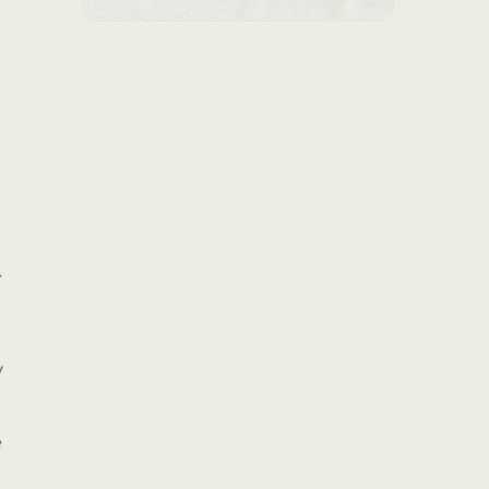
.
y
e