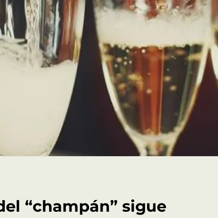
A
del “champán” sigue