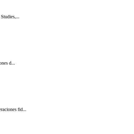
Studies,...
ones d...
aciones fid...