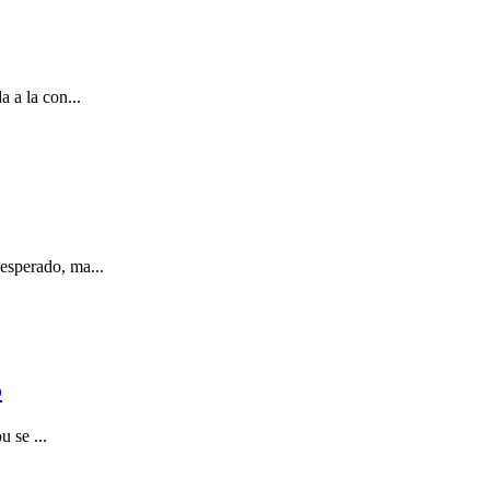
 a la con...
esperado, ma...
5
 se ...