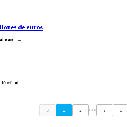
llones de euros
fricano. ...
10 mil mi...
1
2
7