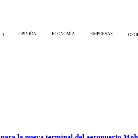
OPINIÓN
ECONOMÍA
EMPRESAS
A
OPO
 para la nueva terminal del aeropuerto M