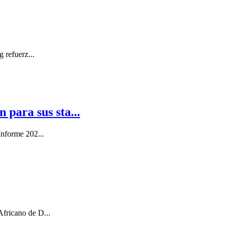
 refuerz...
 para sus sta...
Informe 202...
Africano de D...