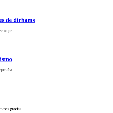
es de dírhams
ecto pre...
rismo
que aba...
eses gracias ...