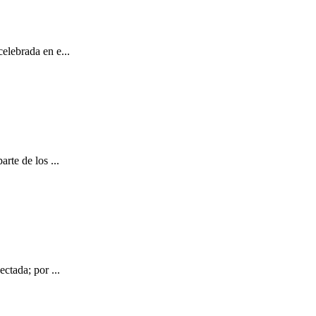
elebrada en e...
rte de los ...
ctada; por ...