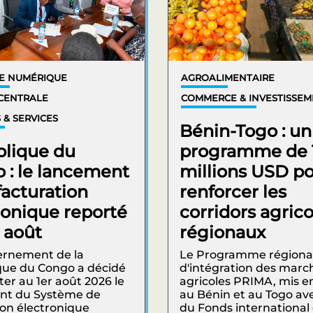
E NUMÉRIQUE
AGROALIMENTAIRE
CENTRALE
COMMERCE & INVESTISSE
 & SERVICES
Bénin-Togo : un
lique du
programme de 
 : le lancement
millions USD p
facturation
renforcer les
ronique reporté
corridors agrico
r août
régionaux
ernement de la
Le Programme régiona
que du Congo a décidé
d'intégration des marc
ter au 1er août 2026 le
agricoles PRIMA, mis e
nt du Système de
au Bénin et au Togo ave
ion électronique
du Fonds international