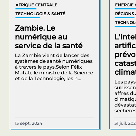
AFRIQUE CENTRALE
ÉNERGIE 
TECHNOLOGIE & SANTÉ
RÉGIONS 
TECHNOL
Zambie. Le
numérique au
L'inte
service de la santé
artifi
prévoi
La Zambie vient de lancer des
systèmes de santé numériques
catas
à travers le pays.Selon Félix
clima
Mutati, le ministre de la Science
et de la Technologie, les h...
Les pays
subissen
affres 
climatiq
dévastat
sécheres
13 sept. 2024
31 juil. 20