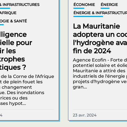
& INFRASTRUCTURES
ÉCONOMIE
ÉNERGIE
AFRIQUE
ÉNERGIE & INFRASTRUCTU
OGIE & SANTÉ
La Mauritanie
lligence
adoptera un co
cielle pour
l'hydrogène ava
r les
fin de 2024
trophes
Agence Ecofin - Forte 
potentiel solaire et éolie
tiques ?
Mauritanie a attiré des
industriels de l'énergie
 de la Corne de l'Afrique
projets d'hydrogène ve
t de plein fouet les
gran...
du changement
ue. Des inondations
rices ou des
ses hypot...
24
23 avr. 2024