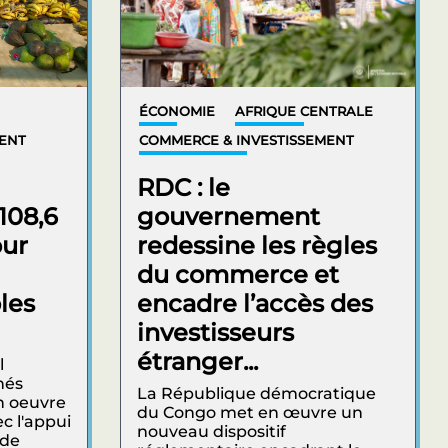
ÉCONOMIE
AFRIQUE CENTRALE
MENT
COMMERCE & INVESTISSEMENT
RDC : le
108,6
gouvernement
our
redessine les règles
du commerce et
les
encadre l’accès des
investisseurs
étranger...
l
hés
La République démocratique
n oeuvre
du Congo met en œuvre un
c l'appui
nouveau dispositif
 de