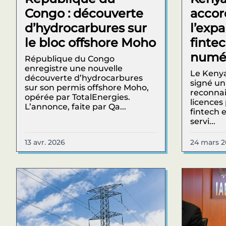
Congo : découverte
accord
d’hydrocarbures sur
l’exp
le bloc offshore Moho
finte
numé
République du Congo
enregistre une nouvelle
Le Kenya
découverte d’hydrocarbures
signé un
sur son permis offshore Moho,
reconnai
opérée par TotalEnergies.
licences
L’annonce, faite par Qa...
fintech e
servi...
13 avr. 2026
24 mars 