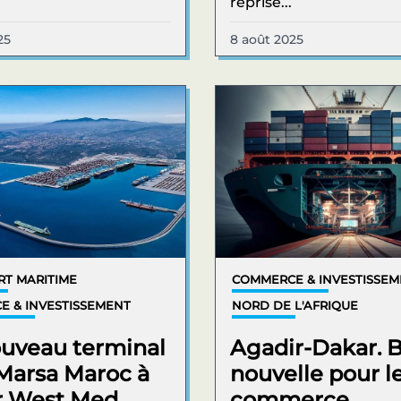
reprise...
25
8 août 2025
T MARITIME
COMMERCE & INVESTISSE
 & INVESTISSEMENT
NORD DE L'AFRIQUE
uveau terminal
Agadir-Dakar. 
Marsa Maroc à
nouvelle pour l
r West Med
commerce