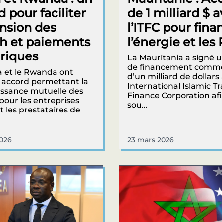
 pour faciliter
de 1 milliard $ 
ansion des
l’ITFC pour fina
ch et paiements
l’énergie et le
riques
La Mauritania a signé 
de financement comme
 et le Rwanda ont
d’un milliard de dollars
 accord permettant la
International Islamic T
ssance mutuelle des
Finance Corporation af
 pour les entreprises
sou...
t les prestataires de
2026
23 mars 2026