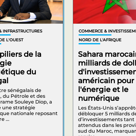
& INFRASTRUCTURES
COMMERCE & INVESTISSE
DE L'OUEST
NORD DE L'AFRIQUE
piliers de la
Sahara marocain
égie
milliards de dol
étique du
d'investisseme
al
américain pour
l'énergie et le
tre sénégalais de
, du Pétrole et des
numérique
irame Souleye Diop, a
 une stratégie
Les États-Unis s’apprêt
que nationale reposant
débloquer 5 milliards de
e ...
d’investissements tant
attendus dans les prov
sud du Maroc, marqua