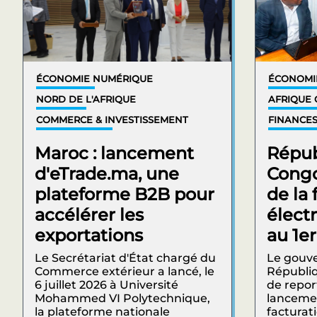
ÉCONOMIE NUMÉRIQUE
ÉCONOMI
NORD DE L'AFRIQUE
AFRIQUE 
COMMERCE & INVESTISSEMENT
FINANCES
Maroc : lancement
Répub
d'eTrade.ma, une
Congo
plateforme B2B pour
de la 
accélérer les
élect
exportations
au 1e
Le Secrétariat d'État chargé du
Le gouv
Commerce extérieur a lancé, le
Républi
6 juillet 2026 à Université
de repor
Mohammed VI Polytechnique,
lanceme
la plateforme nationale
facturat