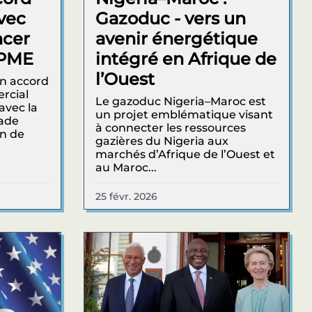
avec
Gazoduc - vers un
ncer
avenir énergétique
s PME
intégré en Afrique de
l’Ouest
un accord
rcial
Le gazoduc Nigeria–Maroc est
 avec la
un projet emblématique visant
rade
à connecter les ressources
in de
gazières du Nigeria aux
marchés d’Afrique de l’Ouest et
au Maroc...
25 févr. 2026