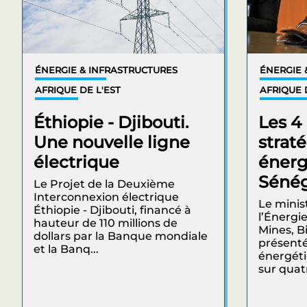
ÉNERGIE & INFRASTRUCTURES
ÉNERGIE 
AFRIQUE DE L'EST
AFRIQUE 
Éthiopie - Djibouti.
Les 4 
Une nouvelle ligne
strat
électrique
énerg
Sénég
Le Projet de la Deuxième
Interconnexion électrique
Le minis
Éthiopie - Djibouti, financé à
l’Énergie
hauteur de 110 millions de
Mines, B
dollars par la Banque mondiale
présenté
et la Banq...
énergéti
sur quatr